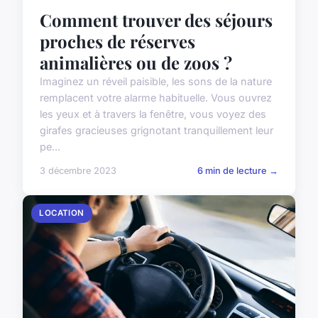
Comment trouver des séjours
proches de réserves
animalières ou de zoos ?
Imaginez un réveil paisible, les sons de la nature
remplacent votre alarme habituelle. Vous ouvrez
les yeux et à travers la fenêtre, vous voyez des
girafes gracieuses grignotant tranquillement leur
pe...
3 décembre 2023
6 min de lecture →
LOCATION