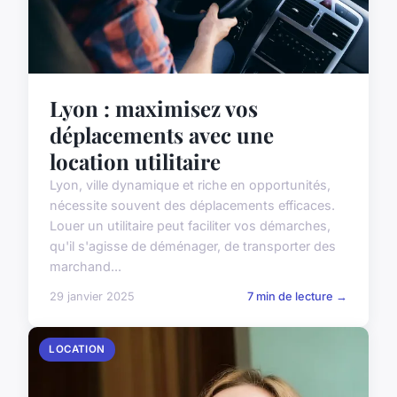
Lyon : maximisez vos
déplacements avec une
location utilitaire
Lyon, ville dynamique et riche en opportunités,
nécessite souvent des déplacements efficaces.
Louer un utilitaire peut faciliter vos démarches,
qu'il s'agisse de déménager, de transporter des
marchand...
29 janvier 2025
7 min de lecture →
LOCATION