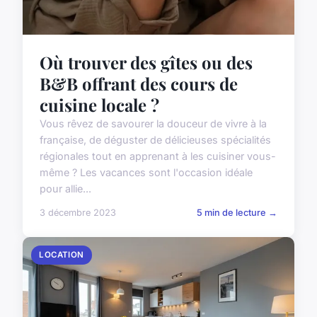
Où trouver des gîtes ou des
B&B offrant des cours de
cuisine locale ?
Vous rêvez de savourer la douceur de vivre à la
française, de déguster de délicieuses spécialités
régionales tout en apprenant à les cuisiner vous-
même ? Les vacances sont l'occasion idéale
pour allie...
3 décembre 2023
5 min de lecture →
LOCATION