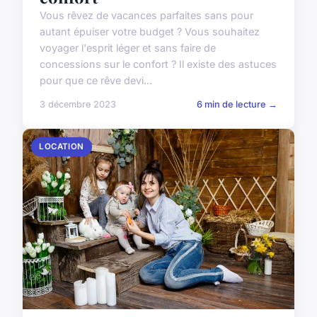
Vous rêvez de vacances parfaites sans pour
autant épuiser votre budget ? Vous souhaitez
voyager l'esprit léger et sans faire de
concessions sur le confort ? Il existe des astuces
pour que ce rêve devi...
3 décembre 2023
6 min de lecture →
LOCATION