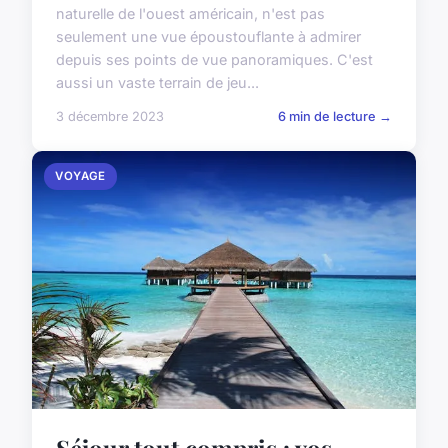
naturelle de l'ouest américain, n'est pas
seulement une vue époustouflante à admirer
depuis ses points de vue panoramiques. C'est
aussi un vaste terrain de jeu...
3 décembre 2023
6 min de lecture →
VOYAGE
Séjour tout compris : vos