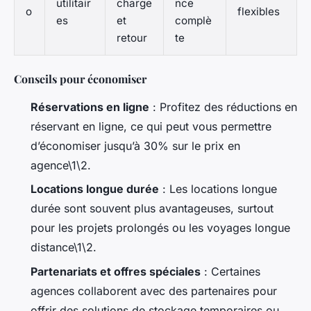
utilitair
charge
nce
o
flexibles
es
et
complè
retour
te
Conseils pour économiser
Réservations en ligne
: Profitez des réductions en
réservant en ligne, ce qui peut vous permettre
d’économiser jusqu’à 30% sur le prix en
agence\1\2.
Locations longue durée
: Les locations longue
durée sont souvent plus avantageuses, surtout
pour les projets prolongés ou les voyages longue
distance\1\2.
Partenariats et offres spéciales
: Certaines
agences collaborent avec des partenaires pour
offrir des solutions de stockage temporaires ou