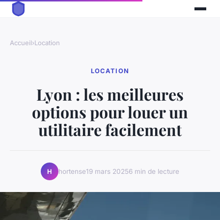
Accueil
›
Location
LOCATION
Lyon : les meilleures
options pour louer un
utilitaire facilement
hortense
19 mars 2025
6 min de lecture
H