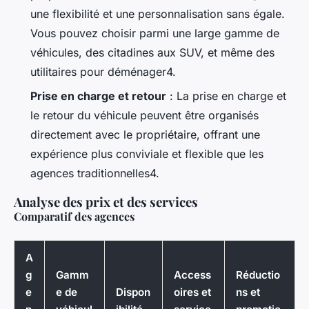
une flexibilité et une personnalisation sans égale.
Vous pouvez choisir parmi une large gamme de
véhicules, des citadines aux SUV, et même des
utilitaires pour déménager4.
Prise en charge et retour
: La prise en charge et
le retour du véhicule peuvent être organisés
directement avec le propriétaire, offrant une
expérience plus conviviale et flexible que les
agences traditionnelles4.
Analyse des prix et des services
Comparatif des agences
A
g
Gamm
Access
Réductio
e
e de
Dispon
oires et
ns et