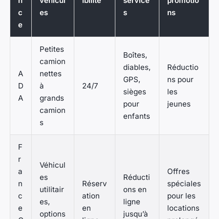
n
véhicul
ibilité
service
promotio
c
es
s
ns
e
Petites
Boîtes,
camion
diables,
Réductio
A
nettes
GPS,
ns pour
D
à
24/7
sièges
les
A
grands
pour
jeunes
camion
enfants
s
F
r
Véhicul
a
Offres
es
Réducti
n
Réserv
spéciales
utilitair
ons en
c
ation
pour les
es,
ligne
e
en
locations
options
jusqu’à