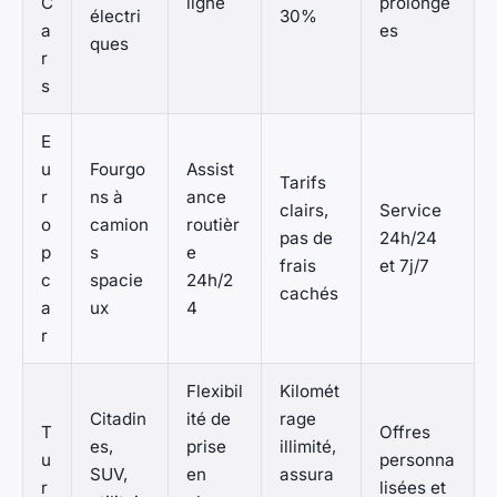
C
ligne
prolongé
électri
30%
a
es
ques
r
s
E
u
Fourgo
Assist
Tarifs
r
ns à
ance
clairs,
Service
o
camion
routièr
pas de
24h/24
p
s
e
frais
et 7j/7
c
spacie
24h/2
cachés
a
ux
4
r
Flexibil
Kilomét
Citadin
ité de
rage
T
Offres
es,
prise
illimité,
u
personna
SUV,
en
assura
r
lisées et