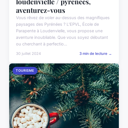
loudenvielle / pyrénées,
aventurez-vous
Vous rêvez de voler au-dessus des magnifiques
paysages des Pyrénées ? L'EPVL, École de
Parapente à Loudenvielle, vous propose une
aventure inoubliable. Que vous soyez débutant
ou cherchant à perfectio...
30 juillet 2024
3 min de lecture →
TOURISME