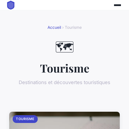
Accueil
› Tourisme
🗺️
Tourisme
Destinations et découvertes touristiques
TOURISME