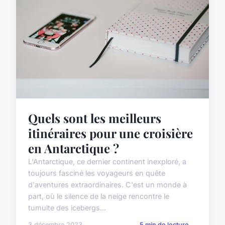
Quels sont les meilleurs
itinéraires pour une croisière
en Antarctique ?
L'Antarctique, ce dernier continent inexploré, a
toujours fasciné les voyageurs en quête
d'aventures extraordinaires. C'est un monde à
part, où le silence de la neige rencontre le
tumulte des icebergs...
3 décembre 2023
5 min de lecture →