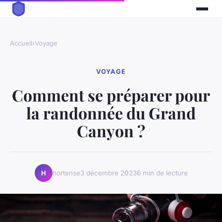
Accueil
›
Voyage
VOYAGE
Comment se préparer pour
la randonnée du Grand
Canyon ?
hortense
3 décembre 2023
6 min de lecture
H