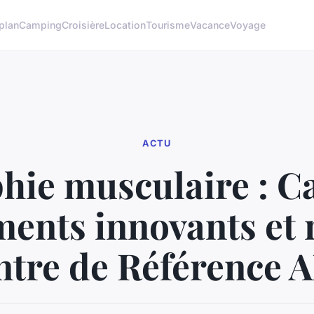
plan
Camping
Croisière
Location
Tourisme
Vacance
Voyage
ACTU
hie musculaire : C
ments innovants et 
ntre de Référence 