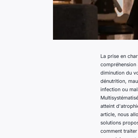
La prise en cha
compréhension a
diminution du vo
dénutrition, ma
infection ou ma
Multisystémati
atteint d'atroph
article, nous al
solutions propo
comment traiter