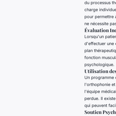
du processus th
charge individu
pour permettre 
ne nécessite pas
Évaluation In
Lorsqu'un patien
d'effectuer une
plan thérapeutiq
fonction muscula
psychologique.
Utilisation d
Un programme de 
l'orthophonie e
l'équipe médical
perdue. Il exist
qui peuvent facil
Soutien Psych