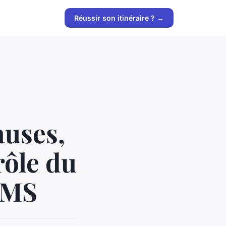
Réussir son itinéraire ? →
auses,
rôle du
AMS