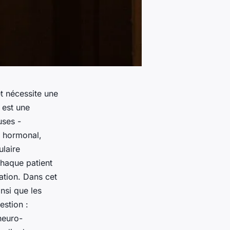
t nécessite une
 est une
uses -
e hormonal,
laire
haque patient
uation. Dans cet
insi que les
estion :
neuro-