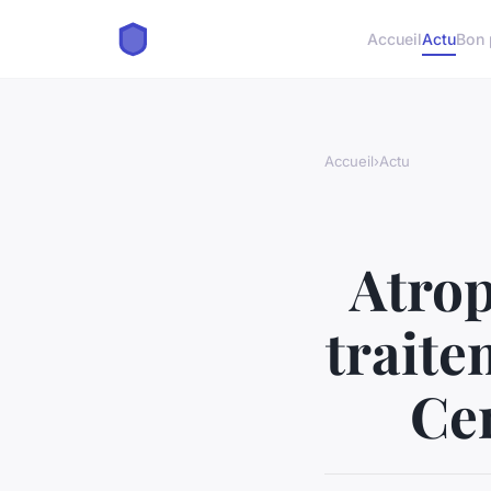
Accueil
Actu
Bon 
Accueil
›
Actu
Atrop
traite
Ce