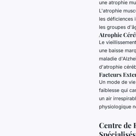
une atrophie mus
L'atrophie muscu
les déficiences 
les groupes d'â
Atrophie Céréb
Le vieillissemen
une baisse marq
maladie d'Alzhe
d'atrophie céréb
Facteurs Exter
Un mode de vie i
faiblesse qui c
un air irrespira
physiologique n
Centre de 
Spécialisés