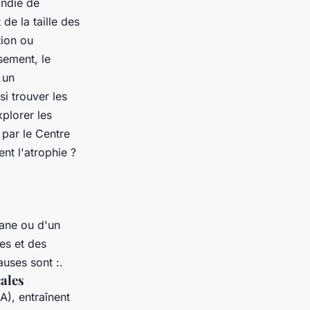
ondie de
de la taille des
tion ou
sement, le
 un
i trouver les
xplorer les
 par le Centre
nt l'atrophie ?
gane ou d'un
es et des
auses sont :.
ales
), entraînent