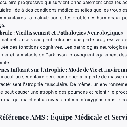
culaire progressive qui survient principalement chez les ad
laire liée à des conditions médicales telles que les trouble
immunitaires, la malnutrition et les problèmes hormonaux pe
ge.
rale : Vieillissement et Pathologies Neurologiques
t naturel du cerveau peut entraîner une perte progressive d
uée des fonctions cognitives. Les pathologies neurologiqu
imer et la maladie de Parkinson, provoquent également d
rale.
nes Influant sur l'Atrophie : Mode de Vie et Enviro
nactif ou sédentaire peut contribuer à la perte de masse mu
aractérisent l'atrophie musculaire. De même, un environneme
ble peut causer une atrophie des poumons et ralentir le proc
ormal qui maintient un niveau optimal d'oxygène dans le co
Référence AMS : Équipe Médicale et Serv