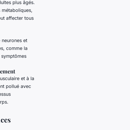
ultes plus âgés.
s métaboliques,
ut affecter tous
e neurones et
es, comme la
es symptômes
nnement
sculaire et à la
nt pollué avec
essus
rps.
ices