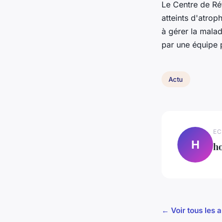
Le Centre de Ré
atteints d'atrop
à gérer la mala
par une équipe 
Actu
EC
H
h
← Voir tous les a