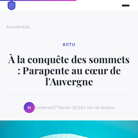
Accueil
›
Actu
ACTU
À la conquête des sommets
: Parapente au cœur de
l'Auvergne
hortense
27 février 2024
2 min de lecture
H