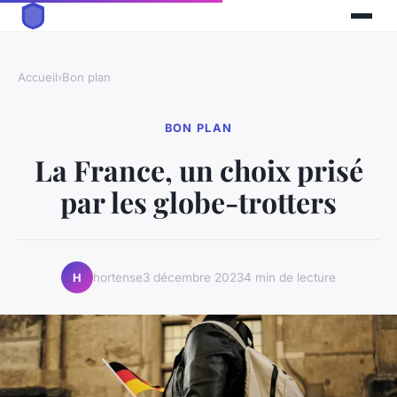
Accueil
›
Bon plan
BON PLAN
La France, un choix prisé
par les globe-trotters
hortense
3 décembre 2023
4 min de lecture
H